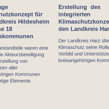
age
Erstellung des
hutzkonzept für
integrierten
dkreis Hildesheim
Klimaschutzkonze
ne 18
den Landkreis Ha
dskommunen
Der Landkreis Harz üb
Klimaschutz seine Rolle
estandteile waren eine
Vorbild und Unterstützer
 Akteursbeteiligung
kreisangehörigen Kom
rstellung von
zen aller
hörigen Kommunen
tige Elemente.