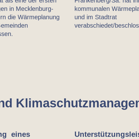
t als eine der ersten
Frankenberg/Sa. hat ih
en in Mecklenburg-
kommunalen Wärmeplan 
n die Wärmeplanung
und im Stadtrat
 Gemeinden
verabschiedet/beschlo
ssen.
und Klimaschutz­manage
ung eines
Unterstützungs­le