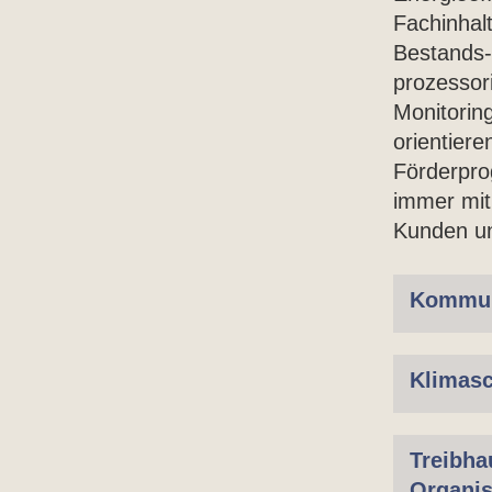
Fachinhal
Bestands-
prozessori
Monitorin
orientier
Förderpro
immer mit
Kunden un
Kommun
Klimas
Treibha
Organis