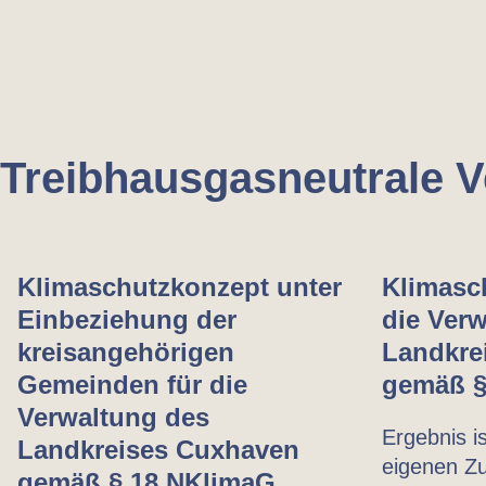
Treibhausgas­neutrale 
Klimaschutzkonzept unter
Klimasc
Einbeziehung der
die Ver
kreisangehörigen
Landkre
Gemeinden für die
gemäß §
Verwaltung des
Ergebnis is
Landkreises Cuxhaven
eigenen Zu
gemäß § 18 NKlimaG