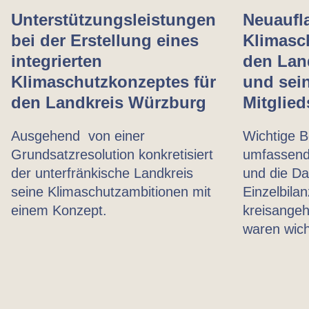
Unterstützungs­leistungen
Neuaufl
bei der Erstellung eines
Klimasc
integrierten
den Lan
Klimaschutzkonzeptes für
und sei
den Landkreis Würzburg
Mitglie
Ausgehend von einer
Wichtige B
Grundsatzresolution konkretisiert
umfassende
der unterfränkische Landkreis
und die Da
seine Klimaschutzambitionen mit
Einzelbilan
einem Konzept.
kreisange
waren wich